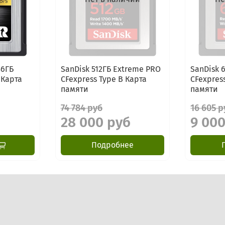
56ГБ
SanDisk 512ГБ Extreme PRO
SanDisk 
 Карта
CFexpress Type B Карта
CFexpres
памяти
памяти
74 784 руб
16 605 р
28 000 руб
9 00
Подробнее