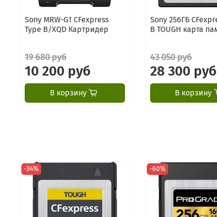
Sony MRW-G1 CFexpress
Sony 256ГБ CFexpr
Type B/XQD Картридер
B TOUGH карта па
19 680 руб
43 050 руб
10 200 руб
28 300 руб
В корзину
В корзину
-34%
-60%