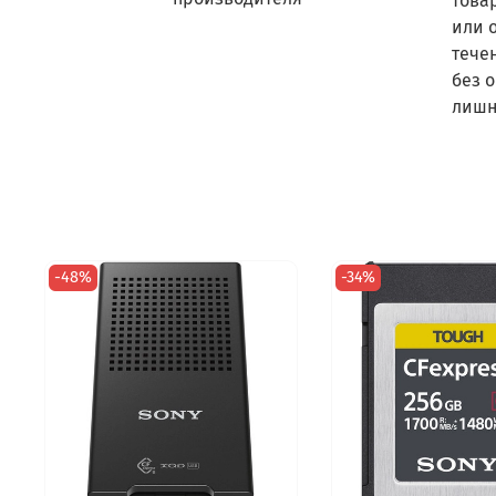
това
или 
тече
без 
лишн
-48%
-34%