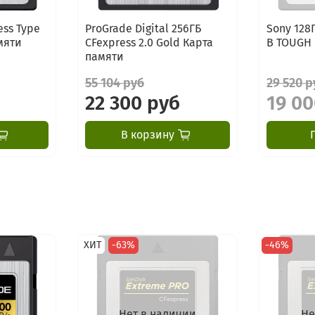
ess Type
ProGrade Digital 256ГБ
Sony 128
мяти
CFexpress 2.0 Gold Карта
B TOUGH 
памяти
55 104 руб
29 520 р
22 300 руб
19 00
В корзину
ХИТ
-63%
-46%
Нет в наличии
Не