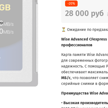
-20%
28 000 руб
ии
⏳ Ожидание по предзак
Wise Advanced CFexpress 
профессионалов
Карта памяти Wise Advan
для современных фотогр
надежность. С помощью PCI
обеспечивает максималь
МБ/с
, что позволяет сним
серийные снимки в фор
Преимущества Wise Advan
•
Высокая производитель