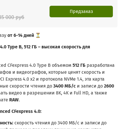
Предзаказ
35 000 руб
азу
от 6-14 дней ⏳
4.0 Type B, 512 ГБ – высокая скорость для
ced CFexpress 4.0 Type B объемом
512 ГБ
разработана
афов и видеографов, которые ценят скорость и
 Express 4.0 x2 и протокола NVMe 1.4, эта карта
ные скорости чтения до
3400 МБ/с
и записи до
2600
ать видео в разрешении 8K, 4K и Full HD, а также
мате
RAW
.
ced CFexpress 4.0:
ность:
скорость чтения до 3400 МБ/с и записи до