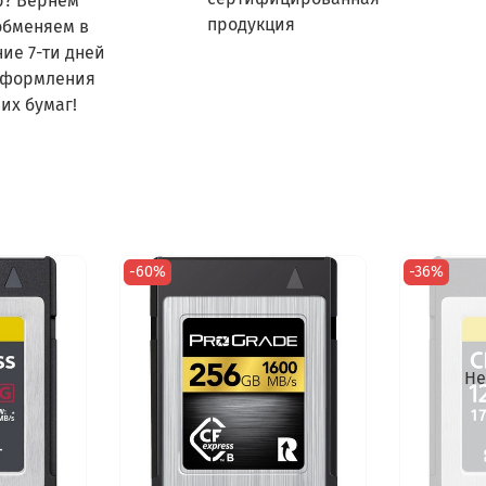
р? Вернем
продукция
обменяем в
ние 7-ти дней
оформления
их бумаг!
-60%
-36%
Не