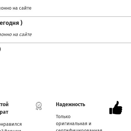
онно на сайте
Сегодня )
онно на сайте
)
той
Надежность
рат
Только
оригинальная и
онравился
сертифицированная