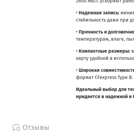
2600 МБ/с ускоряют рабо
•
Надежная запись:
миним
стабильность даже при д
•
Прочность и долговечно
температурам, влаге, пы
•
Компактные размеры:
в
карту удобной в использ
•
Широкая совместимость
формат CFexpress Type B.
Идеальный выбор для тех
нуждается в надежной и 
Отзывы