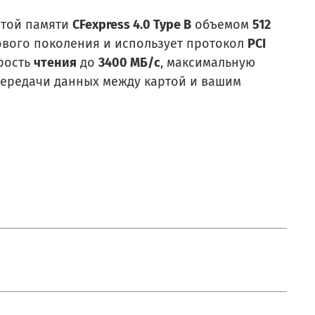
ртой памяти
CFexpress 4.0 Type B
объемом
512
нового поколения и использует протокол
PCI
орость
чтения
до
3400 МБ/с
, максимальную
 передачи данных между картой и вашим