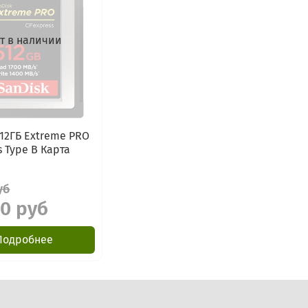
т в наличии
512ГБ Extreme PRO
s Type B Карта
уб
00 руб
Подробнее