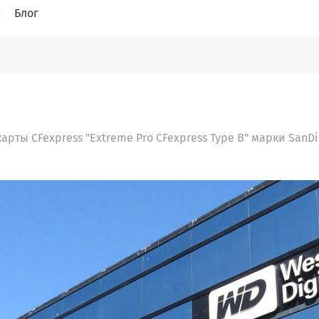
и
Блог
карты CFexpress "Extreme Pro CFexpress Type B" марки SanDi