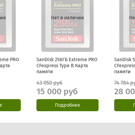
чии
Нет в наличии
Не
reme PRO
SanDisk 256ГБ Extreme PRO
SanDisk 
Карта
CFexpress Type B Карта
CFexpres
памяти
памяти
43 050 руб
74 784 р
15 000 руб
28 0
е
Подробнее