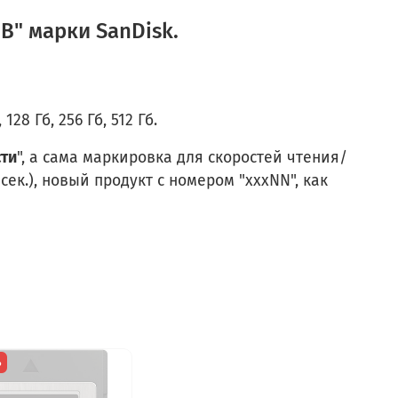
 B" марки SanDisk.
8 Гб, 256 Гб, 512 Гб.
сти
", а сама маркировка для скоростей чтения/
сек.), новый продукт с номером "xxxNN", как
%