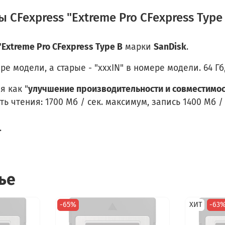
ы CFexpress "Extreme Pro CFexpress Type
"Extreme Pro CFexpress Type B
марки
SanDisk
.
одели, а старые - "xxxIN" в номере модели. 64 Гб, 12
я как "
улучшение производительности и совместимо
ь чтения: 1700 Мб / сек. максимум, запись 1400 Мб / 
.
ье
-65%
ХИТ
-63